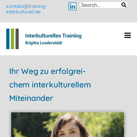
kontakt@training-
interkulturell.de
Ihr Weg zu erfolg­rei­
chem inter­kultu­rellem
Mit­ein­ander